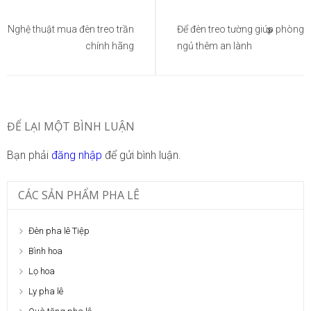
Điều
hướng
Nghệ thuật mua đèn treo trần
Để đèn treo tường giúp phòng
chính hãng
ngủ thêm an lành
bài
viết
ĐỂ LẠI MỘT BÌNH LUẬN
Bạn phải
đăng nhập
để gửi bình luận.
CÁC SẢN PHẨM PHA LÊ
Đèn pha lê Tiệp
Bình hoa
Lọ hoa
Ly pha lê